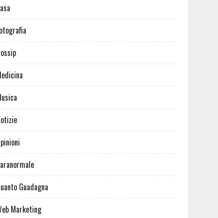
asa
otografia
ossip
edicina
usica
otizie
pinioni
aranormale
uanto Guadagna
eb Marketing