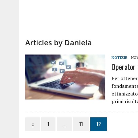
Articles by Daniela
NOTIZIE
NOV
Operator 
Per ottenere
fondamental
ottimizzato 
primi risult
«
1
…
11
12