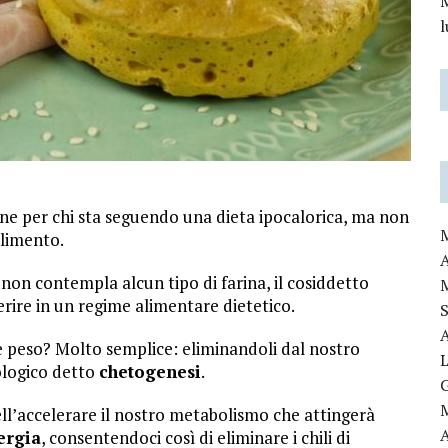
M
one per chi sta seguendo una dieta ipocalorica, ma non
alimento.
 non contempla alcun tipo di farina, il cosiddetto
serire in un regime alimentare dietetico.
re peso? Molto semplice: eliminandoli dal nostro
ologico detto
chetogenesi
.
ell’accelerare il nostro metabolismo che attingerà
ergia
, consentendoci così di eliminare i chili di