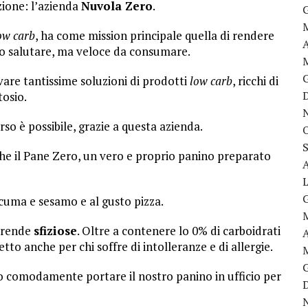
zione: l’azienda
Nuvola Zero
.
ow carb
, ha come mission principale quella di rendere
cibo salutare, ma veloce da consumare.
are tantissime soluzioni di prodotti
low carb
, ricchi di
tosio.
so è possibile, grazie a questa azienda.
nche il Pane Zero, un vero e proprio panino preparato
rcuma e sesamo e al gusto pizza.
merende
sfiziose
. Oltre a contenere lo 0% di carboidrati
etto anche per chi soffre di intolleranze e di allergie.
o comodamente portare il nostro panino in ufficio per