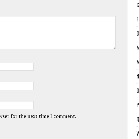
C
F
G
M
M
N
O
P
owser for the next time I comment.
Q
W