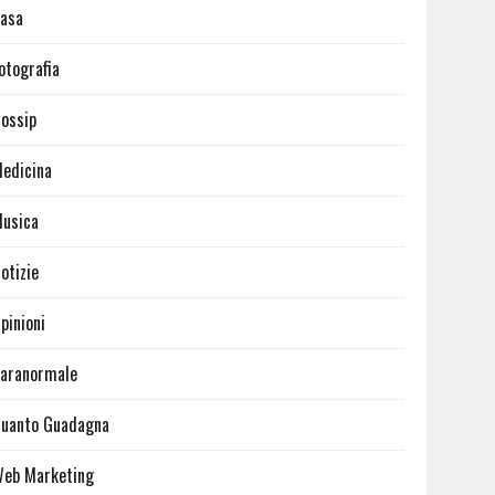
asa
otografia
ossip
edicina
usica
otizie
pinioni
aranormale
uanto Guadagna
eb Marketing