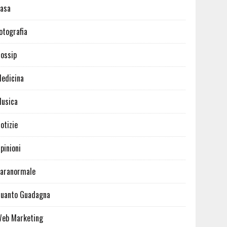
asa
otografia
ossip
edicina
usica
otizie
pinioni
aranormale
uanto Guadagna
eb Marketing