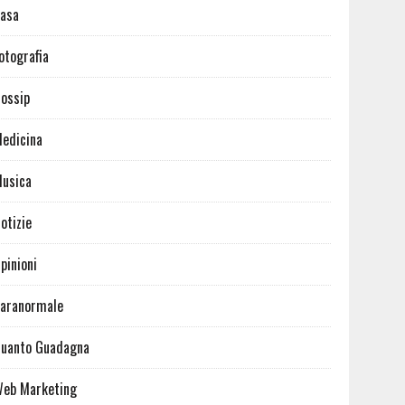
asa
otografia
ossip
edicina
usica
otizie
pinioni
aranormale
uanto Guadagna
eb Marketing