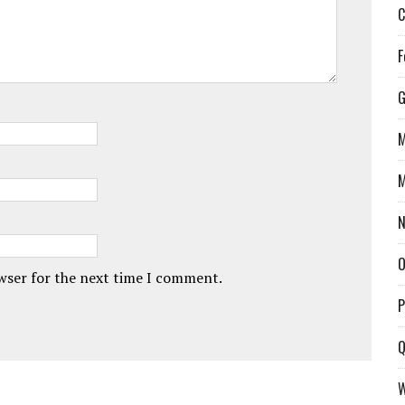
C
F
G
M
M
N
O
owser for the next time I comment.
P
Q
W