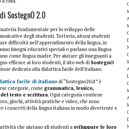
 a casa.
o di SostegnO 2.0
 materia fondamentale per lo sviluppo delle
nicative degli studenti. Tuttavia, alcuni studenti
re difficoltà nell’apprendimento della lingua, in
anno bisogni educativi speciali o parlano una lingua
liano come lingua madre. Per aiutare gli insegnanti a
no efficace ai loro studenti, il sito web di
SostegnO
ione dedicata alla didattica facile dell’italiano.
dattica facile di italiano
di “Sostegno20.it” è
erse categorie, come
grammatica, lessico,
el testo e scrittura
. Ogni categoria contiene
ro, giochi, attività pratiche e video, che sono
e i concetti della lingua italiana in modo divertente e
 attività che aiutano gli studenti a
sviluppare le loro