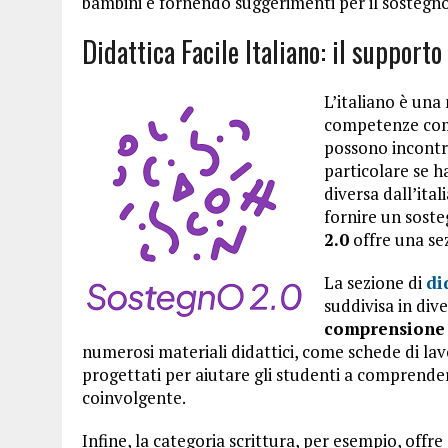
bambini e fornendo suggerimenti per il sostegno
Didattica Facile Italiano: il support
L’italiano è una
competenze comu
possono incontra
particolare se h
diversa dall’ita
fornire un sosteg
2.0
offre una sez
La sezione di
di
suddivisa in div
comprensione d
numerosi materiali didattici, come schede di lavo
progettati per aiutare gli studenti a comprender
coinvolgente.
Infine, la categoria scrittura, per esempio, offre